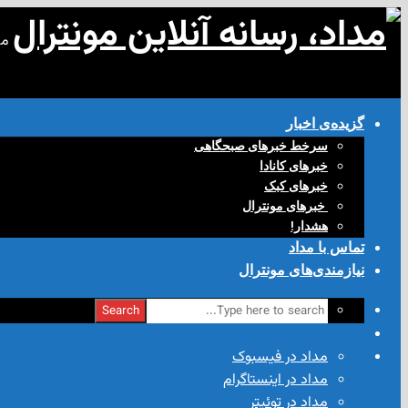
مد
گزیده‌ی‌ اخبار
سرخط خبرهای صبحگاهی
خبرهای کانادا
خبرهای کبک
‌ خبرهای مونترال
هشدار!
تماس با مداد
نیازمندی‌های مونترال
Search
مداد در فیسبوک
مداد در اینستاگرام
مداد در توئیتر