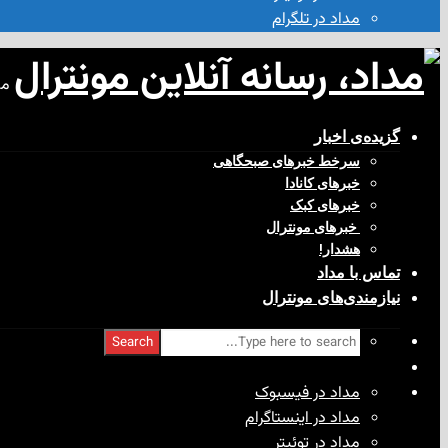
مداد در تلگرام
مد
گزیده‌ی‌ اخبار
سرخط خبرهای صبحگاهی
خبرهای کانادا
خبرهای کبک
‌ خبرهای مونترال
هشدار!
تماس با مداد
نیازمندی‌های مونترال
Search
مداد در فیسبوک
مداد در اینستاگرام
مداد در توئیتر