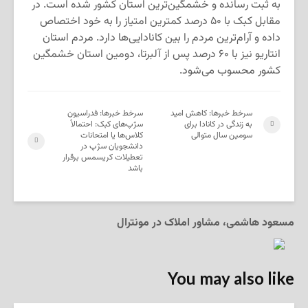
به ثبت رسانده و خشمگین‌ترین استان کشور شده است. در
مقابل کبک با ۵۰ درصد کمترین امتیاز را به خود اختصاص
داده و آرام‌ترین مردم را بین کانادایی‌ها دارد. مردم استان
انتاریو نیز با ۶۰ درصد پس از آلبرتا، دومین استان خشمگین
کشور محسوب می‌شود.
سرخط خبرها: کاهش امید
سرخط خبرها: فدراسیون
به زندگی در کانادا برای
سژپ‌های کبک: احتمالاً
سومین سال متوالی
کلاس‌ها یا امتحانات
دانشجویان سژپ در
تعطیلات کریسمس برقرار
باشد
مسعود هاشمی، مشاور املاک در مونترال
You may also like