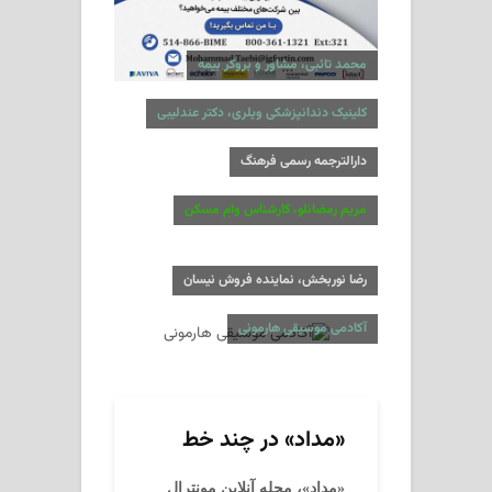
محمد تائبی، مشاور و بروکر بیمه
کلینیک دندانپزشکی ویلری، دکتر عندلیبی
دارالترجمه رسمی فرهنگ
مریم رمضانلو، کارشناس وام مسکن
رضا نوربخش، نماینده فروش نیسان
آکادمی موسیقی هارمونی
«مداد» در چند خط
«مداد»، مجله آنلاین مونترال