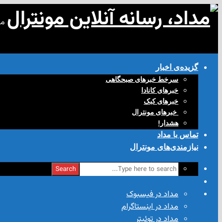
مد
گزیده‌ی‌ اخبار
سرخط خبرهای صبحگاهی
خبرهای کانادا
خبرهای کبک
‌ خبرهای مونترال
هشدار!
تماس با مداد
نیازمندی‌های مونترال
Search
مداد در فیسبوک
مداد در اینستاگرام
مداد در توئیتر