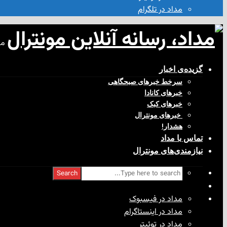
مداد در تلگرام
مد
گزیده‌ی‌ اخبار
سرخط خبرهای صبحگاهی
خبرهای کانادا
خبرهای کبک
‌ خبرهای مونترال
هشدار!
تماس با مداد
نیازمندی‌های مونترال
Search
مداد در فیسبوک
مداد در اینستاگرام
مداد در توئیتر