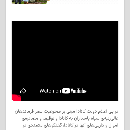
در پی اعلام دولت کانادا مبنی بر ممنوعیت سفر فرماندهان
عالی‌رتبه‌ی سپاه پاسداران به کانادا و توقیف و مصادره‌ی
اموال و داریی‌های آنها در کانادا، گفتگوهای متعددی در