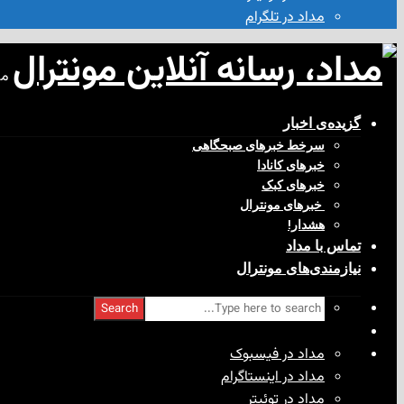
مداد در تلگرام
مد
گزیده‌ی‌ اخبار
سرخط خبرهای صبحگاهی
خبرهای کانادا
خبرهای کبک
‌ خبرهای مونترال
هشدار!
تماس با مداد
نیازمندی‌های مونترال
Search
مداد در فیسبوک
مداد در اینستاگرام
مداد در توئیتر