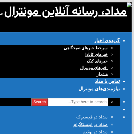
مد
گزیده‌ی‌ اخبار
سرخط خبرهای صبحگاهی
خبرهای کانادا
خبرهای کبک
‌ خبرهای مونترال
هشدار!
تماس با مداد
نیازمندی‌های مونترال
Search
مداد در فیسبوک
مداد در اینستاگرام
مداد در توئیتر