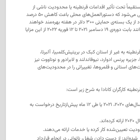
ستقیماً تحت تأثیر اقدامات قرنطینه یا محدودیت ناشی از
کووید۱۹ هستند وضع شده و شامل کسانی می‌شود که دستورالعمل‌های محلی باعث کاهش ۵۰ درصد
یا بیشتر از درآمدشان شده است. این افراد از یک بسته‌ی حمایتی ۳۰۰ دلار در هفته بهره‌مند خواهند
شد. کارگران در مناطق قرنطینه شده می‌توانند بابت دوره‌ی ۱۹ دسامبر ۲۰۲۱ تا ۱۲ فوریه ۲۰۲۲ از این مزایا
نه به غیر از استان کبک در بریتیش‌کلمبیا، آلبرتا،
، جزیره پرنس ادوارد، نیوفاندلند و لابرادور و نوناووت نیز
های استانی و قلمروها، تغییراتی را در محدودیت‌های
نطینه کارگران کانادا به شرح زیر است:
افرادی که حداقل پنج هزار دلار در سال‌های ۲۰۲۰، ۲۰۲۱ یا طی ۱۲ ماه پیش‌ازتاریخ درخواست به
اند.
دیت تعیین‌شده کار کرده یا خدمات ارائه می‌دهند.
شده‌اند: از دست دادن شغل، ناتوانی در انجام قرارداد