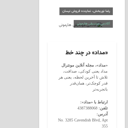
رضا نوربخش، نماینده فروش نیسان
آکادمی موسیقی هارمونی
«مداد» در چند خط
«مداد»، مجله آنلاین مونترال
مداد یعنی کودکی، صداقت،
تلاش تا آخرین لحظه، یعنی هر
قدر کوچک‌تر، همان‌قدر
باتجربه‌تر
ارتباط با «مداد»:
تلفن:
4387388068
آدرس:
No. 3285 Cavendish Blvd, Apt
355