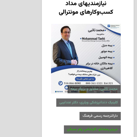
نیازمندیهای مداد
کسب‌وکارهای مونترالی
محمد تائبی، مشاور و بروکر بیمه
کلینیک دندانپزشکی ویلری، دکتر عندلیبی
دارالترجمه رسمی فرهنگ
مریم رمضانلو، کارشناس وام مسکن