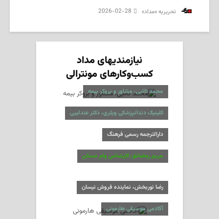
2026-02-28
‌ تحریریه «مداد»
نیازمندیهای مداد
کسب‌وکارهای مونترالی
محمد تائبی، مشاور و بروکر بیمه
کلینیک دندانپزشکی ویلری، دکتر عندلیبی
دارالترجمه رسمی فرهنگ
مریم رمضانلو، کارشناس وام مسکن
رضا نوربخش، نماینده فروش نیسان
آکادمی موسیقی هارمونی