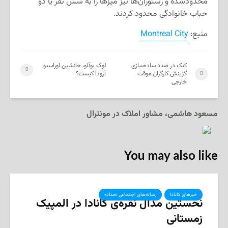
محدودشده و رستوران‌ها نیز میزها را به شش نفر یا دو
حباب خانوادگی محدود کردند.
منبع:
Montreal City
کبک در صدد ساده‌سازی
لوک بوآلو، جانشین اوراسیو
گزینش کارگران موقت
آرودا کیست؟
خارجی
مسعود هاشمی، مشاور املاک در مونترال
You may also like
خبرهای کانادا
رسانه‌های اجتماعی «مداد»
نخستین مدال نقره‌ی کانادا در المپیک
زمستانی