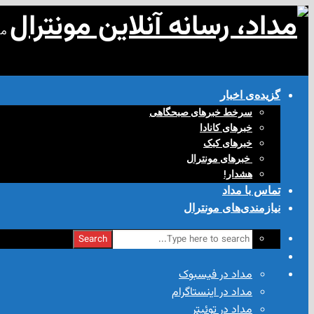
مد
گزیده‌ی‌ اخبار
سرخط خبرهای صبحگاهی
خبرهای کانادا
خبرهای کبک
‌ خبرهای مونترال
هشدار!
تماس با مداد
نیازمندی‌های مونترال
Search
مداد در فیسبوک
مداد در اینستاگرام
مداد در توئیتر