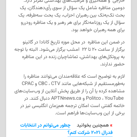
خارجی و همه‌گیری و مراقبت‌های بهداشتی تمرکز دارد.
دومین مناظره شامل یک سؤال از سوی رأی‌دهندگان، یک
بحث تک‌به‌تک بین رهبران احزاب، یک بحث سه‌طرفه، یک
سؤال از یک روزنامه‌نگار برای هر رهبر و یک مناظره رودررو
برای همه رهبران خواهد بود.
در ضمن این مناظره در محل موزه تاریخ کانادا در گاتینو
برگزار از ساعت ۲۰ تا ۲۲ امشب برگزار می‌شود. البته با توجه
به پروتکل‌های بهداشتی، تماشاچیان زنده در این مناظره
حضور ندارند.
لازم به توضیح است که علاقه‌مندان می‌توانند مناظره را
به‌طورمستقیم از شبکه‌هایی مانند CBC ، CTV و CPAC
مشاهده کرده یا آن را از طریق پخش آنلاین از وب‌سایت‌های
Politco ، YouTube و APTNnews.ca دنبال کنند. در
خاتمه گفتنی است امکان ترجمه هم‌زمان انگلیسی نیز در
برخی از این وب‌سایت‌ها فراهم است.
»
همچنین بخوانید
چطور می‌توانم در انتخابات
فدرال ۲۰۲۱ شرکت کنم؟