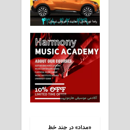
رضا نوربخش، نماینده فروش نیسان
آکادمی موسیقی هارمونی
«مداد» در چند خط