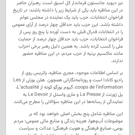
نیز دیوید جانستون فرماندار کل اسبق است. رهبران حاضر
در این مناظره باید یکی از شرایط زیر را داشته باشند: در تاریخ
فراخوان انتخابات، حزب باید یک نماینده در مجلس عوام
داشته باشد. این حزب باید حداقل چهار درصد از آرای عمومی
را در انتخابات فدرال قبلی به دست آورده یا پنج روز پس از
فراخوان انتخابات، حزب باید حداقل چهار درصد از حمایت
ملی را کسب کرده باشد. به همین دلیل رهبر برخی احزاب
مانند ماکسیم برنیه از حزب مردم، در این مناظره حضور
ندارند.
بر اساس اطلاعات موجود، مجری مناظره، پاتریس روی از
رادیو کانادا است و روزنامه‌نگارانی همچون هلن بوزتی از Les
coops de l’information، گیوم بورگو کوته از L’actualité،
پل ژورنت از La Presse و ماری واستل از Le Devoir به
نمایندگی از رسانه‌ها در این مناظره سؤالاتی را مطرح می‌کنند.
این مناظره شامل پنج بخش اصلی خواهد بود که بر
موضوعات آب‌وهوا، هزینه زندگی و منابع مالی عمومی؛ مردم
بومی، صنایع فرهنگی و هویت فرهنگی؛ عدالت و سیاست