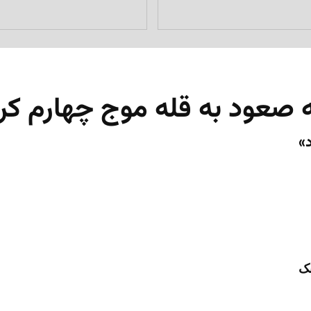
صعود به قله موج چهارم کرونا
بک