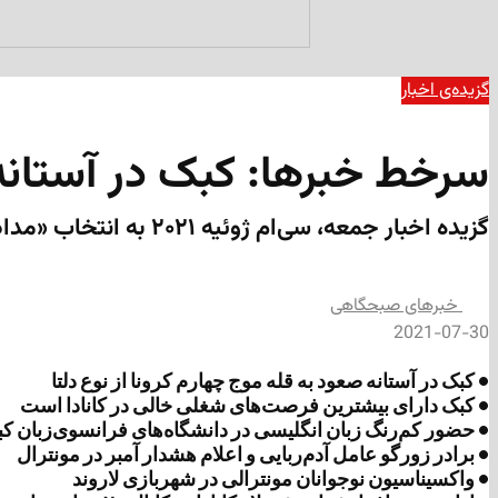
گزیده‌ی‌ اخبار
سرخط خبرها: کبک در آستانه 
گزیده اخبار جمعه، سی‌ام ژوئیه ۲۰۲۱ به انتخاب «مداد»
‌خبرهای صبحگاهی
2021-07-30
• کبک در آستانه صعود به قله موج چهارم کرونا از نوع دلتا
• کبک دارای بیشترین فرصت‌های شغلی خالی در کانادا است
• حضور کم‌رنگ زبان انگلیسی در دانشگاه‌های فرانسوی‌زبان ک
• برادر زورگو عامل آدم‌ربایی و اعلام هشدار آمبر در مونترال
• واکسیناسیون نوجوانان مونترالی در شهربازی لاروند