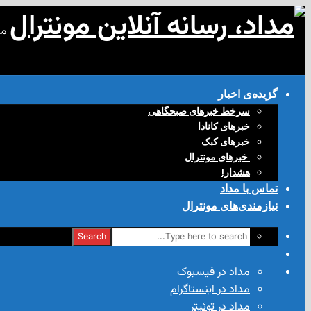
مد
گزیده‌ی‌ اخبار
سرخط خبرهای صبحگاهی
خبرهای کانادا
خبرهای کبک
‌ خبرهای مونترال
هشدار!
تماس با مداد
نیازمندی‌های مونترال
Search
مداد در فیسبوک
مداد در اینستاگرام
مداد در توئیتر