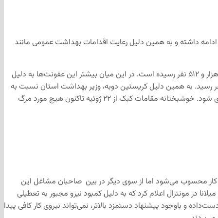
 ادامه داشته و به همین دلیل رعایت اقدامات بهداشت عمومی مانند
بر اساس آمارها در روز چهارشنبه، کبک شاهد جهش ۵۷ نفری موارد ابتلا به نوع جهش‌یافته کرونا بوده که به‌این‌ترتیب آمار کلی این حوزه به هشت هزار و ۵۱۲ نفر رسیده است. در این میان بیشتر این عفونت‌ها به دلیل
ار مسری دلتا (B. 1.617) است. در ابتدای ماه ژوئیه در کبک، ۷۷ نفر آلوده به نوع دلتا شناسایی شدند که این تعداد در اواخر ماه به ۲۸۶ نفر رسید. به همین دلیل کریستین دوبه، وزیر بهداشت استان نسبت به
شیوع گونه دلتا در کبک هشدار داده و از شهروندان خواست حتماً دو دوز واکسن خود را تزریق کنند تا به‌این‌ترتیب از گسترش ویروس کرونا جلوگیری شود. خوشبختانه مقامات کبک از ۲۲ ژوئیه تاکنون هیچ مورد مرگ
 کار محسوب می‌شود اما از سوی دیگر در بین صاحبان مشاغل این
انا در مونترال اعلام کرد که به دلیل کمبود نیرو مجبور به تعطیلی
‌داده و باوجود پیشنهاد دستمزد بالاتر، نمی‌تواند نیروی کار کافی پیدا