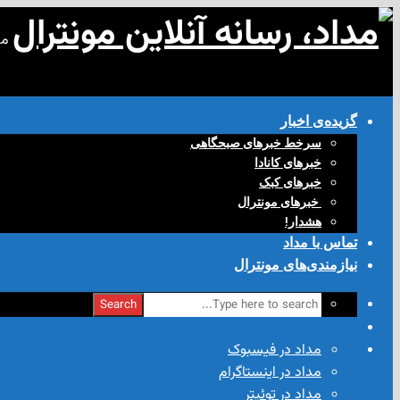
مد
گزیده‌ی‌ اخبار
سرخط خبرهای صبحگاهی
خبرهای کانادا
خبرهای کبک
‌ خبرهای مونترال
هشدار!
تماس با مداد
نیازمندی‌های مونترال
Search
مداد در فیسبوک
مداد در اینستاگرام
مداد در توئیتر