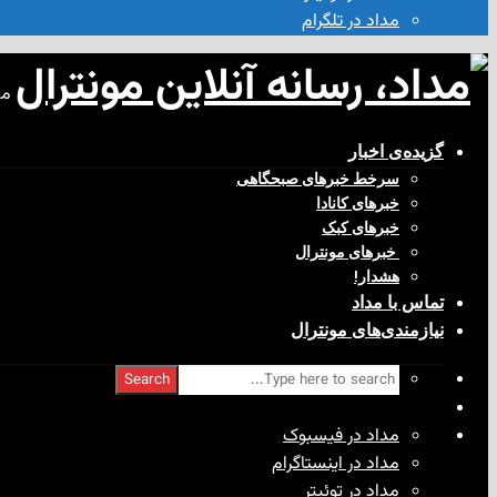
مداد در تلگرام
مد
گزیده‌ی‌ اخبار
سرخط خبرهای صبحگاهی
خبرهای کانادا
خبرهای کبک
‌ خبرهای مونترال
هشدار!
تماس با مداد
نیازمندی‌های مونترال
Search
مداد در فیسبوک
مداد در اینستاگرام
مداد در توئیتر