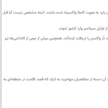
ران باید به صورت کاملا واکسینه شده باشند. البته مشخص نیست آیا قرار
از اوایل سپتامبر وارد کشور شوند.
 کشورهای عضو جی۲۰ (G20) بر عهده دارد. حدود ۸۰ درصد از کانادایی‌ها حداقل یک دُز واکسن را دریافت کرده‌آند. همچنین بیش از نیمی از کانادایی‌ها نیز
 است. بر اساس این نظام جدید امتیازدهی، آن دسته از متقاضیان مهاجرت به کبک که قصد اقامت در منطقه‌ای به