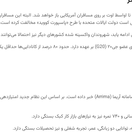
ر
لا تا اواسط اوت بر روی مسافران آمریکایی باز خواهد شد. البته این مساف
تنی است دولت ایالات متحده با طرح «پاسپورت کووید» مخالفت کرده است.
ادامه یابد، شهروندان واکسینه‌ شده کشورهای دیگر نیز احتمالا می‌توانند 
آقای ترودو می‌گوید کانادا بیشترین نرخ واکسیناسیون را در میان
از الگوی جدید امتیازدهی به متقاضیان مهاجرت در سامانه آریما (Arrima) خبر داده
ه، توانایی دو زبانگی، عمر، تجربه شغلی و نیز تحصیلات بستگی دارد.