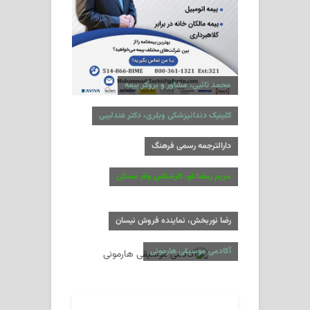
محمد تائبی، مشاور و بروکر بیمه
کلینیک دندانپزشکی ویلری، دکتر عندلیبی
دارالترجمه رسمی فرهنگ
مریم رمضانلو، کارشناس وام مسکن
رضا نوربخش، نماینده فروش نیسان
آکادمی موسیقی هارمونی