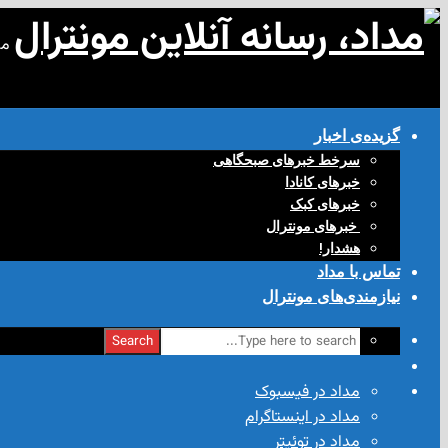
مد
گزیده‌ی‌ اخبار
سرخط خبرهای صبحگاهی
خبرهای کانادا
خبرهای کبک
‌ خبرهای مونترال
هشدار!
تماس با مداد
نیازمندی‌های مونترال
Search
مداد در فیسبوک
مداد در اینستاگرام
مداد در توئیتر