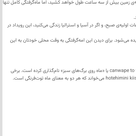
 تا الان نیز اتفاق خواهد افتاد. امشب، عبور ماه از سایه‌ی زمین بیش از سه ساعت طول خواهد کشید، اما ماه‌‌گرفتگی کامل تنها
.
ولیه‌ی صبح، و اگر در آسیا و استرالیا زندگی می‌کنید، این رویداد در
ات متحده، ماه‌گرفتگی کامل ساعت ۷:۱۱ صبح شروع شده و ۷:۲۶ دقیقه تمام خواهد شد. اما ماه‌گرفتگی جزئی از ساعت ۵:۴۵ صبح تا 8:52 دیده می‌شود. برای دیدن این امه‌گرفتگی به وقت محلی خودتان به این
قبیله‌ی Anishnaabe در منطقه‌ی گرِیت لِیک، ماه کامل را waabigwani-giizis یا ماه شکوفه نامیده‌ است. قبیله‌ی Lakota در نورثرن پلِینز آن را canwape to wi یا «ماه روی برگ‌های سبز» نام‌گذاری کرده است. برخی