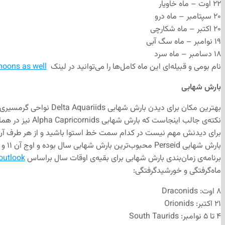
۲۲ اوت – ماه خاویار
۲۰ سپتامبر – ماه درو
۲۰ اکتبر – ماه شکارچی
۱۹ نوامبر – ماه سگ آبی
۱۸ دسامبر – ماه سرد
نام بومی و قبیله‌ای این ماه کامل‌ها را می‌توانید در لینک
oons as well
بارش شهابی
بهترین مکان برای دیدن بارش شهابی Delta Aquariids نواحی گرمسیری جنوبی است و اوج آن ۲۸ و ۲۹ ژوئیه است که ۷۴درصد از قرص ماه کامل می‌شود.
نکته‌ی جالب ا
برای دیدنش مهم نیست در کدام سمت خط استوا باشید و از هر طرف آن 
بارش شهابی Perseid محبوب‌ترین بارش شهابی سال بوده و اوج آن ۱۱ و ۱۲ اوت در نیمکره‌ی شمالی‌ است؛ زمانی‌که ۱۳درصد از قرص ماه کامل می‌شود.
برنامه‌ی زمان‌بندی بارش شهابی برای بقیه‌ی اوقات سال براساس
outlook
ماه‌گرفتگی و خورشید‌گرفتگی:
۸ اوت: Draconids
۲۱ اکتبر: Orionids
۴ تا ۵ نوامبر: South Taurids