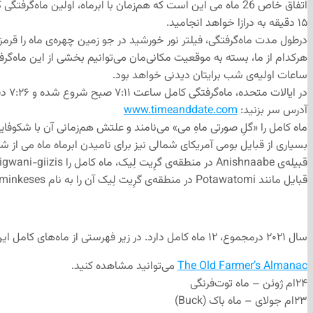
۱۵ دقیقه به درازا خواهد انجامید.
درطول مدت ماه‌گرفتگی، فیلتر نور خورشید در جو زمین چهره‌ی ماه را قرمز می‌
هرکدام از ما، بسته به موقعیت مکانی‌مان می‌توانیم بخشی از این ماه‌گرفت
ساعات اولیه‌ی شب برایتان دیدنی خواهد بود.
آدرس سر بزنید:
www.timeanddate.com
ماه کامل را «گلِ صورتی ماهِ می» می‌نامند و علتش هم‌زمانی آن با شکوفا
بسیاری از قبایل بومی آمریکای شمالی نیز برای نامیدن ابرماه ماه می از شکو
قبایل مانند Potawatomi در منطقه‌ی گرِیت لِیک آن را به نام te’minkeses می‌شناسد و برخی مانند قبیله‌ی Shawnee در میدوِست، آن را hotehimini kiishthwa می‎‌خواند که هر دو به معنای ماه توت‌فرنگی است.
سال ۲۰۲۱ درمجموع، ۱۲ ماه کامل دارد. در زیر فهرستی از ماه‌های کامل این سال از این تاریخ به بعد را برطبق مطلب
The Old Farmer’s Almanac
می‌توانید مشاهده کنید.
۲۴ام ژوئن – ماه توت‌فرنگی
۲۳ام جولای – ماه باک (Buck)