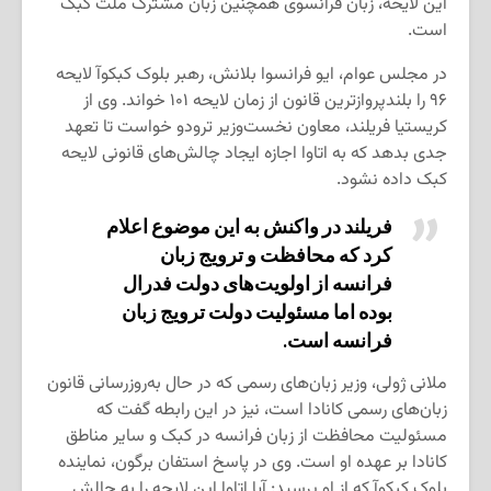
این لایحه، زبان فرانسوی همچنین زبان مشترک ملت کبک
است.
در مجلس عوام، ایو فرانسوا بلانش، رهبر بلوک کبکوآ لایحه
۹۶ را بلندپروازترین قانون از زمان لایحه ۱۰۱ خواند. وی از
كریستیا فریلند، معاون نخست‌وزیر ترودو خواست تا تعهد
جدی بدهد كه به اتاوا اجازه ایجاد چالش‌های قانونی لایحه
كبک داده نشود.
فریلند در واکنش به این موضوع اعلام
کرد که محافظت و ترویج زبان
فرانسه از اولویت‌های دولت فدرال
بوده اما مسئولیت دولت ترویج زبان
فرانسه است.
ملانی ژولی، وزیر زبان‌های رسمی که در حال به‌روزرسانی قانون
زبان‌های رسمی کانادا است، نیز در این رابطه گفت که
مسئولیت محافظت از زبان فرانسه در کبک و سایر مناطق
کانادا بر عهده او است. وی در پاسخ استفان برگون، نماینده
بلوک کبکوآ که از او پرسید: آیا اتاوا این لایحه را به چالش