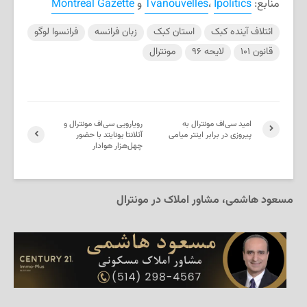
منابع:
Ipolitics
،
Tvanouvelles
و
Montreal Gazette
ائتلاف آینده کبک
استان کبک
زبان فرانسه
فرانسوا لوگو
قانون ۱۰۱
لایحه ۹۶
مونترال
امید سی‌اف مونترال به
رویارویی سی‌اف مونترال و
پیروزی در برابر اینتر میامی
آتلانتا یونایتد با حضور
چهل‌هزار هوادار
مسعود هاشمی، مشاور املاک در مونترال