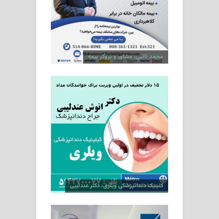
محمد تائبی، مشاور و بروکر بیمه
کلینیک دندانپزشکی ویلری، دکتر عندلیبی