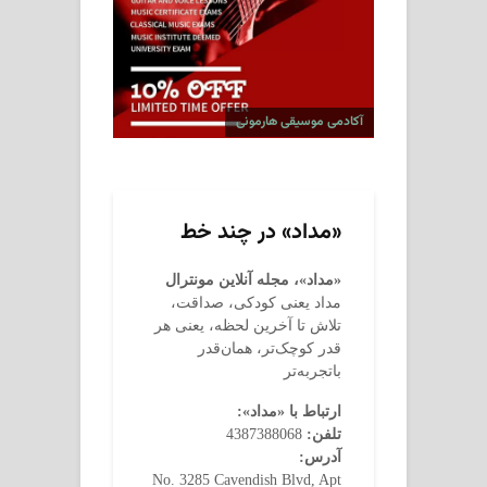
آکادمی موسیقی هارمونی
«مداد» در چند خط
«مداد»، مجله آنلاین مونترال
مداد یعنی کودکی، صداقت،
تلاش تا آخرین لحظه، یعنی هر
قدر کوچک‌تر، همان‌قدر
باتجربه‌تر
ارتباط با «مداد»:
تلفن:
4387388068
آدرس:
No. 3285 Cavendish Blvd, Apt