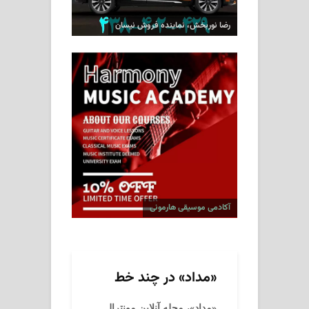
رضا نوربخش، نماینده فروش نیسان
آکادمی موسیقی هارمونی
«مداد» در چند خط
«مداد»، مجله آنلاین مونترال