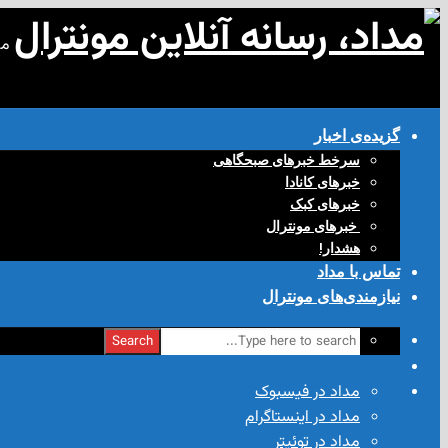
مد
گزیده‌ی‌ اخبار
سرخط خبرهای صبحگاهی
خبرهای کانادا
خبرهای کبک
‌ خبرهای مونترال
هشدار!
تماس با مداد
نیازمندی‌های مونترال
Search
مداد در فیسبوک
مداد در اینستاگرام
مداد در توئیتر