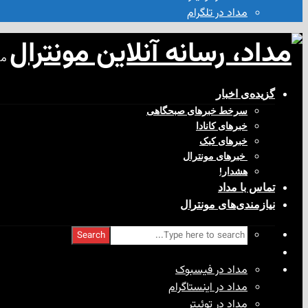
مداد در تلگرام
مد
گزیده‌ی‌ اخبار
سرخط خبرهای صبحگاهی
خبرهای کانادا
خبرهای کبک
‌ خبرهای مونترال
هشدار!
تماس با مداد
نیازمندی‌های مونترال
Search
مداد در فیسبوک
مداد در اینستاگرام
مداد در توئیتر