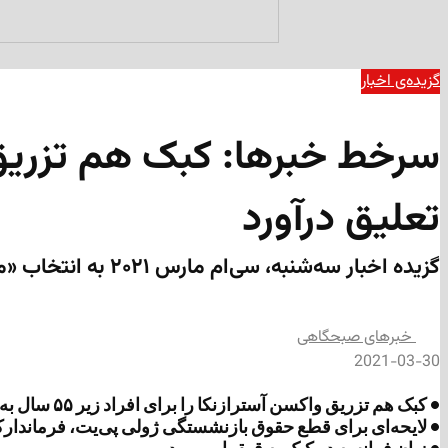
گزیده‌ی‌ اخبار
تعلیق درآورد
گزیده اخبار سه‌شنبه، سی‌ام مارس ۲۰۲۱ به انتخاب «مداد»
‌خبرهای صبحگاهی
2021-03-30
• کبک هم تزریق واکسن آسترازنکا را برای افراد زیر ۵۵ سال به حالت تعلیق درآورد
• لایحه‌ای برای قطع حقوق بازنشستگی ژولی پی‌یت، فرماندارکل