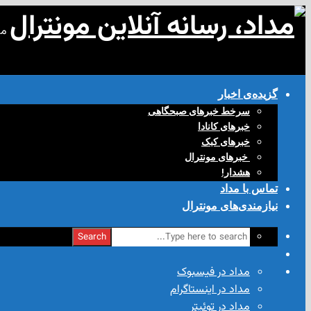
مد
گزیده‌ی‌ اخبار
سرخط خبرهای صبحگاهی
خبرهای کانادا
خبرهای کبک
‌ خبرهای مونترال
هشدار!
تماس با مداد
نیازمندی‌های مونترال
Search
مداد در فیسبوک
مداد در اینستاگرام
مداد در توئیتر