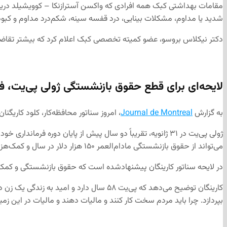
مقامات بهداشتی کبک همه افرادی که واکسن آسترازنکا – کوویشیلد دریاف
شدید یا مداوم، مشکلات بینایی، درد قفسه سینه، شکم‌درد مداوم و کبودی فورا با پزشک یا م
دکتر نیکلاس بروسو، عضو کمیته تخصصی کبک اعلام کرد که بیشتر تقاضا د
لایحه‌ای برای قطع
حقوق بازنشستگی ژولی پی‌یت، فرم
به گزارش
Journal de Montreal
، امروز سناتور محافظه‌کار، کلود کاریگنان
ژولی پی‌یت در ۳۱ ژانویه، تقریباً دو سال پیش از پایان دوره
می‌تواند از حقوق بازنشستگی مادام‌العمر ۱۵۰ هزار دلار در سال و کمک‌هزینه سالانه ۲۰۶ هزار دلاری برای هزینه‌های نمایندگی خود برخوردار شود.
در لایحه سناتور کارینگان پیشنهادشده است که حقوق بازنشستگی و کمک‌ه
بپردازد. چرا باید مردم سخت کار کنند و مالیات دهند و مالیات در این زمینه‌ها خرج شود