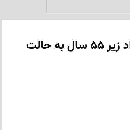
سرخط خبرها: کبک هم تزریق واکسن آسترازنکا را برای افراد زیر ۵۵ سال به حالت