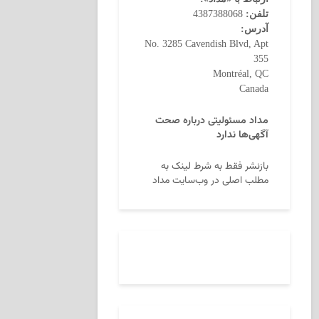
تلفن:
4387388068
آدرس:
No. 3285 Cavendish Blvd, Apt
355
Montréal, QC
Canada
مداد مسئولیتی درباره صحت
آگهی‌ها ندارد
بازنشر فقط به شرط لینک به
مطلب اصلی در وب‌سایت مداد