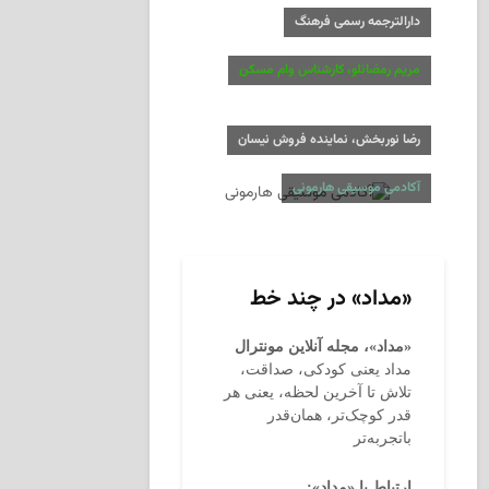
دارالترجمه رسمی فرهنگ
مریم رمضانلو، کارشناس وام مسکن
رضا نوربخش، نماینده فروش نیسان
آکادمی موسیقی هارمونی
«مداد» در چند خط
«مداد»، مجله آنلاین مونترال
مداد یعنی کودکی، صداقت،
تلاش تا آخرین لحظه، یعنی هر
قدر کوچک‌تر، همان‌قدر
باتجربه‌تر
ارتباط با «مداد»: