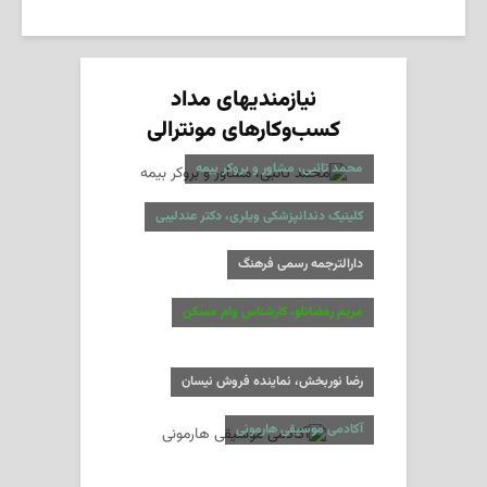
نیازمندیهای مداد
کسب‌وکارهای مونترالی
محمد تائبی، مشاور و بروکر بیمه
کلینیک دندانپزشکی ویلری، دکتر عندلیبی
دارالترجمه رسمی فرهنگ
مریم رمضانلو، کارشناس وام مسکن
رضا نوربخش، نماینده فروش نیسان
آکادمی موسیقی هارمونی