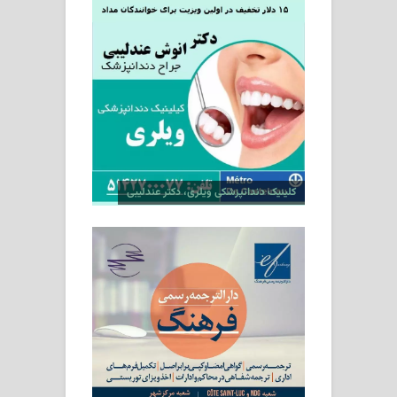
کلینیک دندانپزشکی ویلری، دکتر عندلیبی