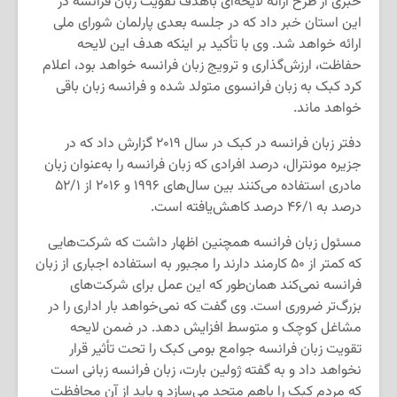
خبری از طرح ارائه لایحه‌ای باهدف تقویت زبان فرانسه در
این استان خبر داد که در جلسه بعدی پارلمان شورای ملی
ارائه خواهد شد. وی با تأکید بر اینکه هدف این لایحه
حفاظت، ارزش‌گذاری و ترویج زبان فرانسه خواهد بود، اعلام
کرد کبک به زبان فرانسوی متولد شده و فرانسه زبان باقی
خواهد ماند.
دفتر زبان فرانسه در کبک در سال ۲۰۱۹ گزارش داد که در
جزیره مونترال، درصد افرادی که زبان فرانسه را به‌عنوان زبان
مادری استفاده می‌کنند بین سال‌های ۱۹۹۶ و ۲۰۱۶ از ۵۲/۱
درصد به ۴۶/۱ درصد کاهش‌یافته است.
مسئول زبان فرانسه همچنین اظهار داشت که شرکت‌هایی
که کمتر از ۵۰ کارمند دارند را مجبور به استفاده اجباری از زبان
فرانسه نمی‌کند همان‌طور که این عمل برای شرکت‌های
بزرگ‌تر ضروری است. وی گفت که نمی‌خواهد بار اداری را در
مشاغل کوچک و متوسط ​​افزایش دهد. در ضمن لایحه
تقویت زبان فرانسه جوامع بومی کبک را تحت تأثیر قرار
نخواهد داد و به گفته ژولین بارت، زبان فرانسه زبانی است
که مردم کبک را باهم متحد می‌سازد و باید از آن محافظت