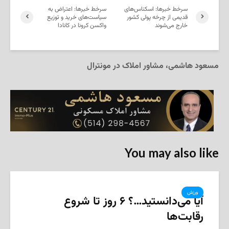
سرخط خبرها: اسکناس‌های
سرخط خبرها: اعتراض به
قدیمی از چرخه پولی کشور
سیاست‌های خرید و توزیع
خارج می‌شوند
واکسن کرونا در کانادا
مسعود هاشمی، مشاور املاک در مونترال
You may also like
ورزش
آیا می‌دانستید…؟ ۶ روز تا شروع
رقابت‌ها