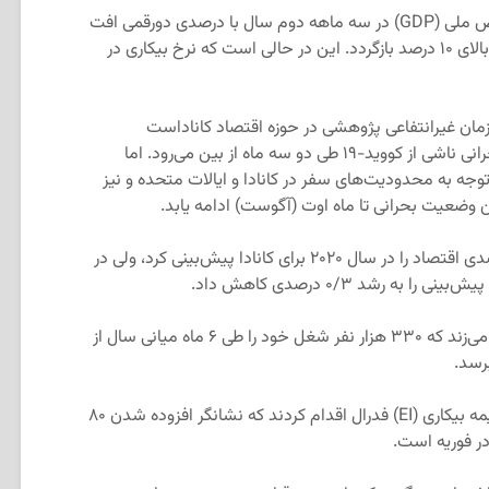
چنین شرایطی سبب می‌شود تولید ناخالص ملی (GDP) در سه ماهه دوم سال با درصدی دورقمی افت
کند. همچنین نرخ بیکاری ممکن است به بالای ۱۰ درصد بازگردد. این در حالی است که نرخ بیکاری در
نادا (CBoC) ‌که یک سازمان غیرانتفاعی پژوهشی در حوزه اقتصاد کاناداست
پیش‌بینی کرده بود که بدترین وضعیت بحرانی ناشی از کووید-۱۹ طی دو سه ماه از بین می‌رود. اما
وجه به محدودیت‌های سفر در کانادا و ایالات متحده و نیز
ین وضعیت بحرانی تا ماه اوت (آگوست) ادامه یابد.
این سازمان در دسامبر ۲۰۱۹ رشد ۱/۸ درصدی اقتصاد را در سال ۲۰۲۰ برای کانادا پیش‌بینی کرد، ولی در
خوشبینانه‌ترین سناریوی پیش رو تخمین می‌زند که ۳۳۰ هزار نفر شغل خود را طی ۶ ماه میانی سال از
هفته گذشته ۹۲۹ هزار نفر برای دریافت بیمه بیکاری (EI) فدرال اقدام کردند که نشانگر افزوده شدن ۸۰