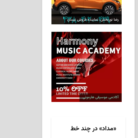
رضا نوربخش، نماینده فروش نیسان
آکادمی موسیقی هارمونی
«مداد» در چند خط