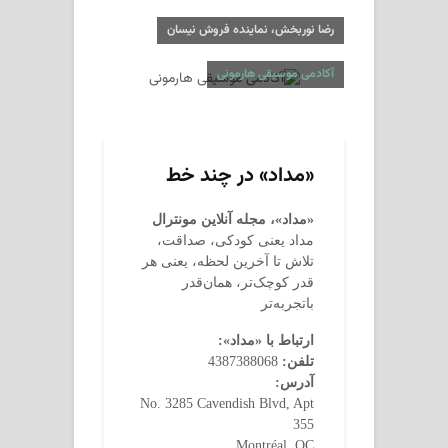
رضا نوربخش، نماینده فروش نیسان
آکادمی موسیقی هارمونی
«مداد» در چند خط
«مداد»، مجله آنلاین مونترال
مداد یعنی کودکی، صداقت،
تلاش تا آخرین لحظه، یعنی هر
قدر کوچک‌تر، همان‌قدر
باتجربه‌تر
ارتباط با «مداد»:
تلفن:
4387388068
آدرس:
No. 3285 Cavendish Blvd, Apt
355
Montréal, QC