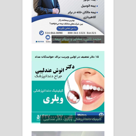
محمد تائبی، مشاور و بروکر بیمه
کلینیک دندانپزشکی ویلری، دکتر عندلیبی