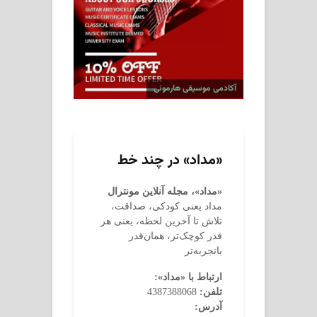
آکادمی موسیقی هارمونی
«مداد» در چند خط
«مداد»، مجله آنلاین مونترال
مداد یعنی کودکی، صداقت،
تلاش تا آخرین لحظه، یعنی هر
قدر کوچک‌تر، همان‌قدر
باتجربه‌تر
ارتباط با «مداد»:
تلفن:
4387388068
آدرس: