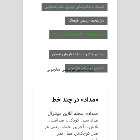
کلینیک دندانپزشکی ویلری، دکتر عندلیبی
دارالترجمه رسمی فرهنگ
مریم رمضانلو، کارشناس وام مسکن
رضا نوربخش، نماینده فروش نیسان
آکادمی موسیقی هارمونی
«مداد» در چند خط
«مداد»، مجله آنلاین مونترال
مداد یعنی کودکی، صداقت،
تلاش تا آخرین لحظه، یعنی هر
قدر کوچک‌تر، همان‌قدر
باتجربه‌تر