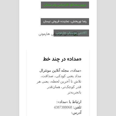
مریم رمضانلو، کارشناس وام مسکن
رضا نوربخش، نماینده فروش نیسان
آکادمی موسیقی هارمونی
«مداد» در چند خط
«مداد»، مجله آنلاین مونترال
مداد یعنی کودکی، صداقت،
تلاش تا آخرین لحظه، یعنی هر
قدر کوچک‌تر، همان‌قدر
باتجربه‌تر
ارتباط با «مداد»:
تلفن:
4387388068
آدرس: