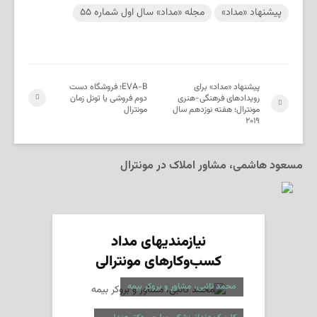
پیشنهاد «مداد»
مجله «مداد» سال اول شماره ۵۵
پیشنهاد «مداد» برای
EVA-B؛ فروشگاه دست
رویدادهای فرهنگی-هنری
دوم فروشی یا تونل زمان
مونترال؛ هفته نوزدهم سال
مونترال
۲۰۱۹
مسعود هاشمی، مشاور املاک در مونترال
نیازمندیهای مداد
کسب‌وکارهای مونترالی
محمد تائبی، مشاور و بروکر بیمه