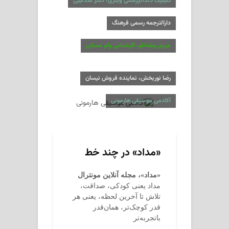
کلینیک دندانپزشکی ویلری، دکتر عندلیبی
دارالترجمه رسمی فرهنگ
مریم رمضانلو، کارشناس وام مسکن
رضا نوربخش، نماینده فروش نیسان
آکادمی موسیقی هارمونی
«مداد» در چند خط
«مداد»، مجله آنلاین مونترال
مداد یعنی کودکی، صداقت،
تلاش تا آخرین لحظه، یعنی هر
قدر کوچک‌تر، همان‌قدر
باتجربه‌تر